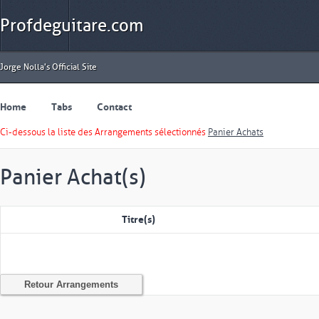
Profdeguitare.com
Jorge Nolla's Official Site
Home
Tabs
Contact
Ci-dessous la liste des Arrangements sélectionnés
Panier Achats
Panier Achat(s)
Titre(s)