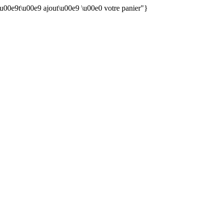
 \u00e9t\u00e9 ajout\u00e9 \u00e0 votre panier"}