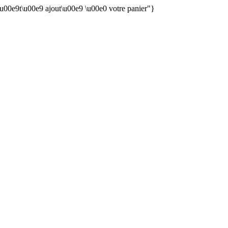
 \u00e9t\u00e9 ajout\u00e9 \u00e0 votre panier"}