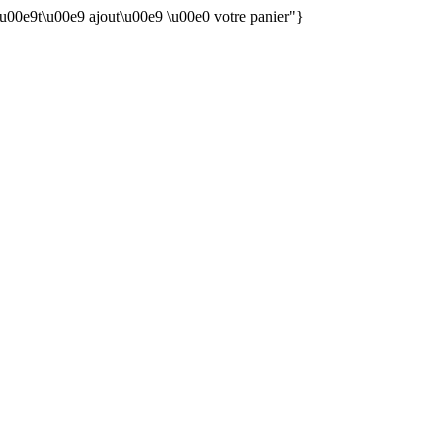
 \u00e9t\u00e9 ajout\u00e9 \u00e0 votre panier"}