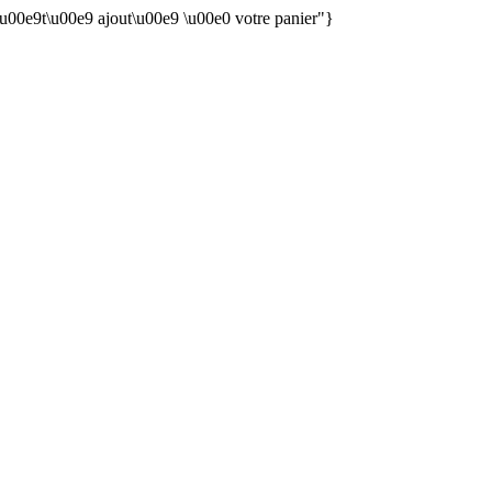
 \u00e9t\u00e9 ajout\u00e9 \u00e0 votre panier"}