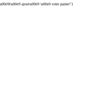
 \u00e9t\u00e9 ajout\u00e9 \u00e0 votre panier"}