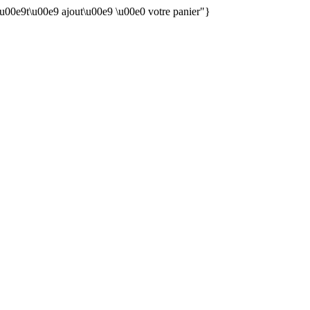
 \u00e9t\u00e9 ajout\u00e9 \u00e0 votre panier"}