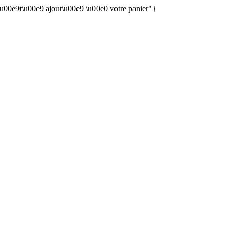
 \u00e9t\u00e9 ajout\u00e9 \u00e0 votre panier"}