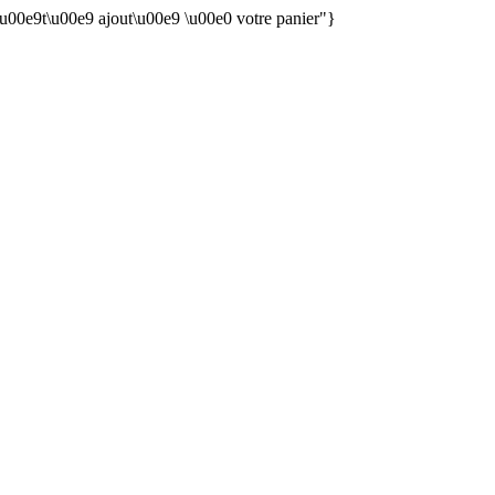
 \u00e9t\u00e9 ajout\u00e9 \u00e0 votre panier"}