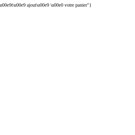
 \u00e9t\u00e9 ajout\u00e9 \u00e0 votre panier"}