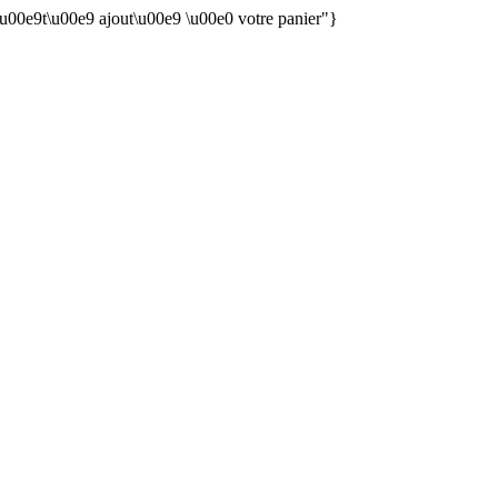
 \u00e9t\u00e9 ajout\u00e9 \u00e0 votre panier"}