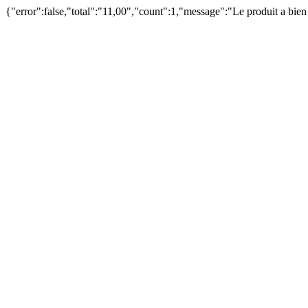
{"error":false,"total":"11,00","count":1,"message":"Le produit a bie