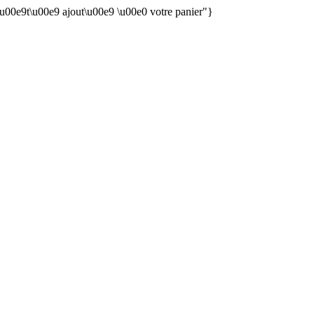
 \u00e9t\u00e9 ajout\u00e9 \u00e0 votre panier"}