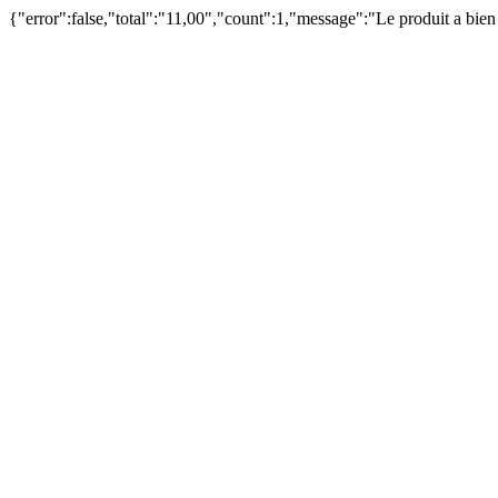
{"error":false,"total":"11,00","count":1,"message":"Le produit a bie