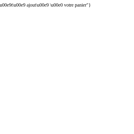
 \u00e9t\u00e9 ajout\u00e9 \u00e0 votre panier"}