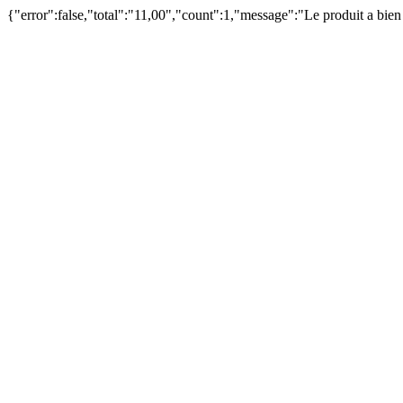
{"error":false,"total":"11,00","count":1,"message":"Le produit a bie