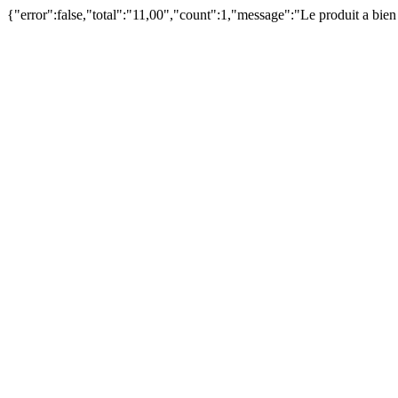
{"error":false,"total":"11,00","count":1,"message":"Le produit a bie