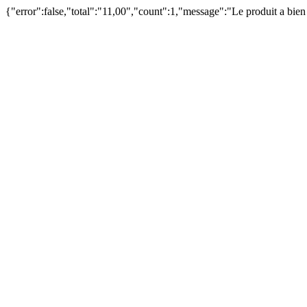
{"error":false,"total":"11,00","count":1,"message":"Le produit a bie