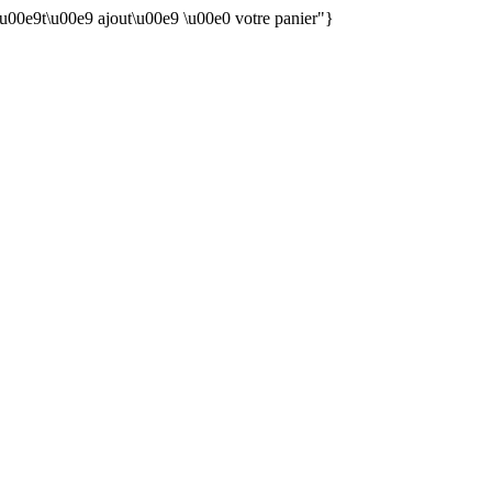
 \u00e9t\u00e9 ajout\u00e9 \u00e0 votre panier"}