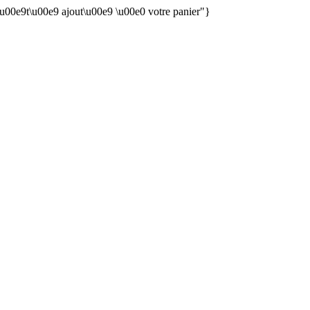
 \u00e9t\u00e9 ajout\u00e9 \u00e0 votre panier"}