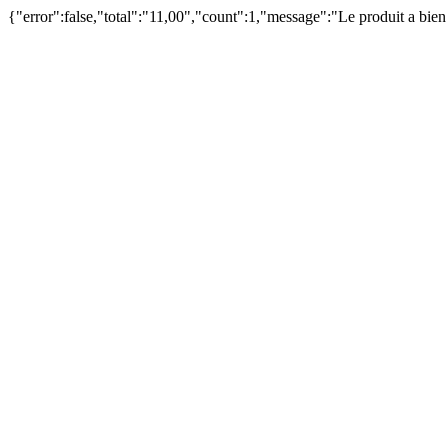
{"error":false,"total":"11,00","count":1,"message":"Le produit a bie