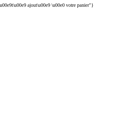
 \u00e9t\u00e9 ajout\u00e9 \u00e0 votre panier"}