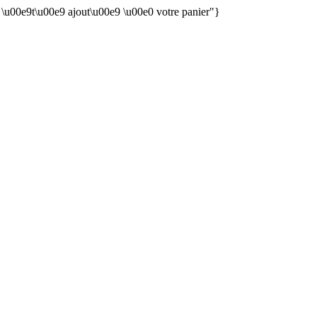
n \u00e9t\u00e9 ajout\u00e9 \u00e0 votre panier"}