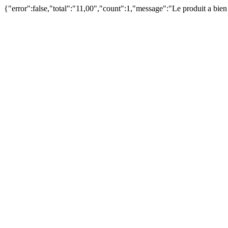
{"error":false,"total":"11,00","count":1,"message":"Le produit a bie