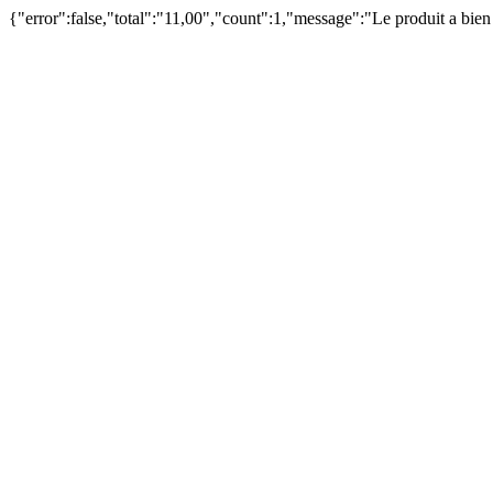
{"error":false,"total":"11,00","count":1,"message":"Le produit a bie