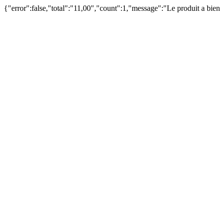
{"error":false,"total":"11,00","count":1,"message":"Le produit a bie