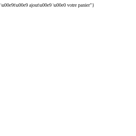
n \u00e9t\u00e9 ajout\u00e9 \u00e0 votre panier"}