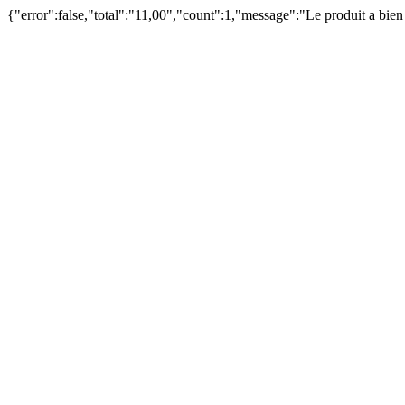
{"error":false,"total":"11,00","count":1,"message":"Le produit a bie