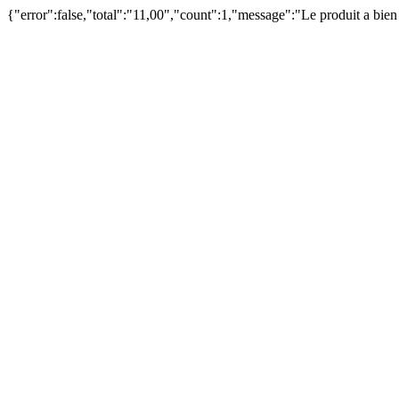
{"error":false,"total":"11,00","count":1,"message":"Le produit a bie