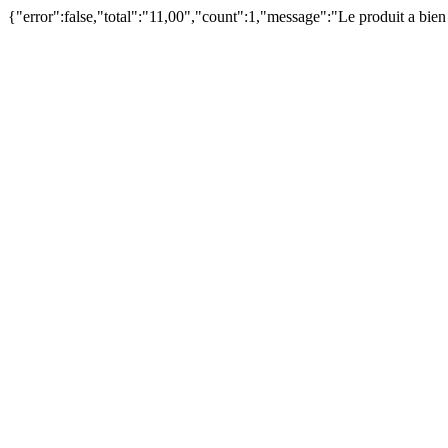
{"error":false,"total":"11,00","count":1,"message":"Le produit a bie