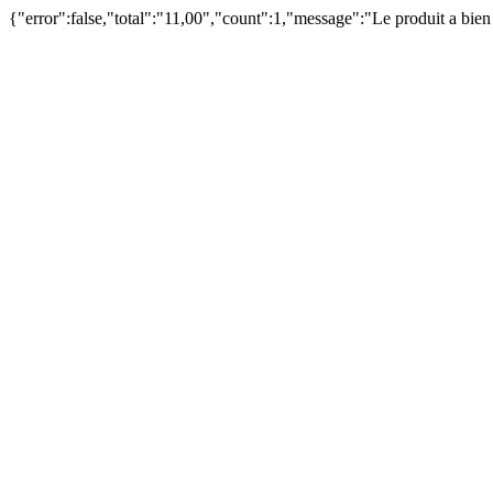
{"error":false,"total":"11,00","count":1,"message":"Le produit a bie