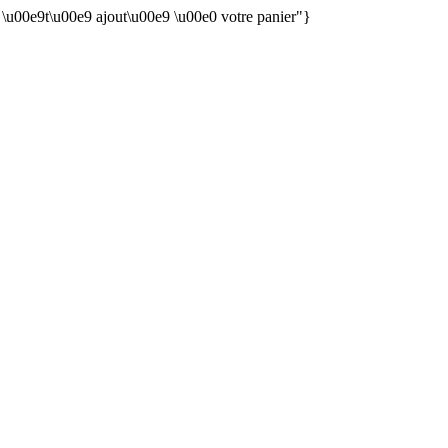
n \u00e9t\u00e9 ajout\u00e9 \u00e0 votre panier"}