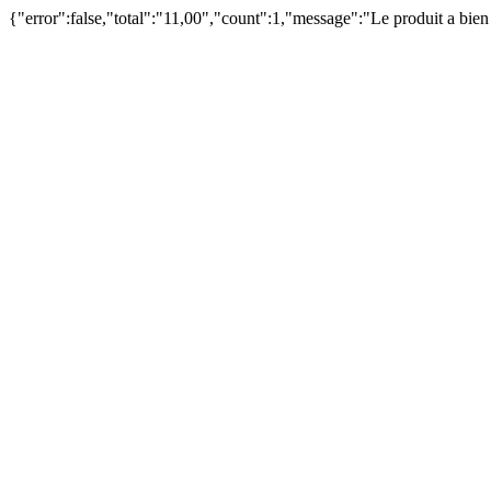
{"error":false,"total":"11,00","count":1,"message":"Le produit a bie