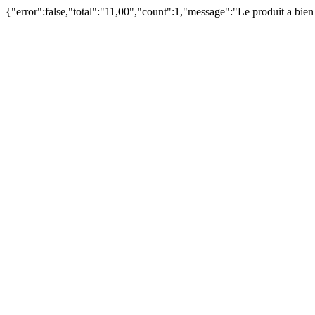
{"error":false,"total":"11,00","count":1,"message":"Le produit a bie