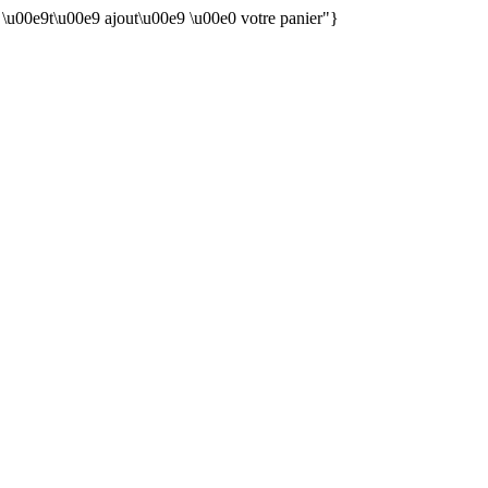
n \u00e9t\u00e9 ajout\u00e9 \u00e0 votre panier"}