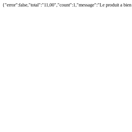
{"error":false,"total":"11,00","count":1,"message":"Le produit a bie