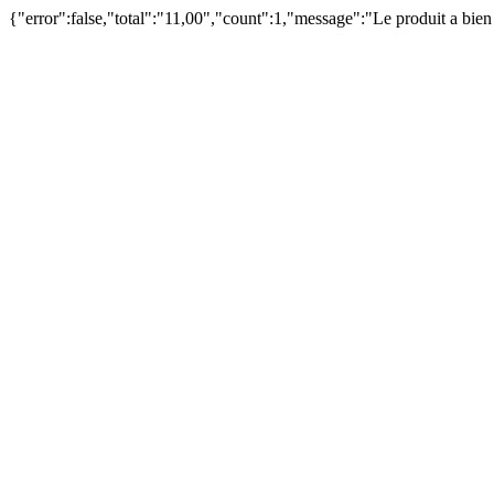
{"error":false,"total":"11,00","count":1,"message":"Le produit a bie