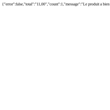
{"error":false,"total":"11,00","count":1,"message":"Le produit a bie