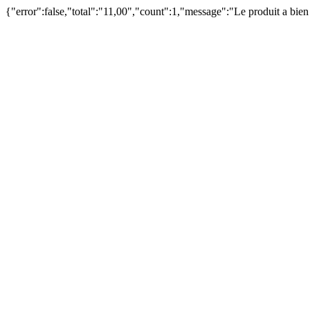
{"error":false,"total":"11,00","count":1,"message":"Le produit a bie