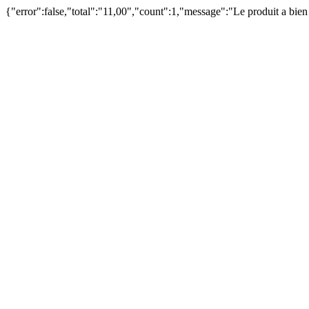
{"error":false,"total":"11,00","count":1,"message":"Le produit a bie