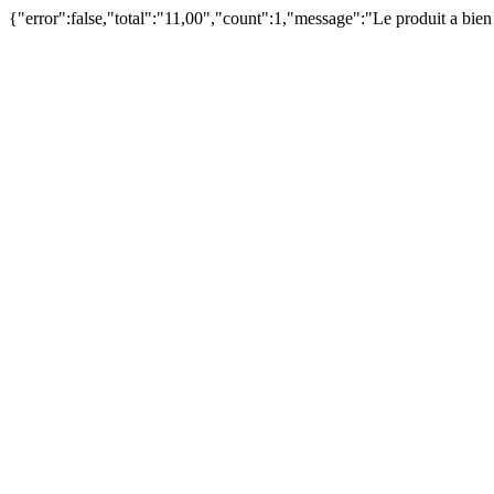
{"error":false,"total":"11,00","count":1,"message":"Le produit a bie