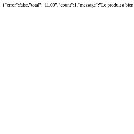
{"error":false,"total":"11,00","count":1,"message":"Le produit a bie