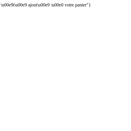
n \u00e9t\u00e9 ajout\u00e9 \u00e0 votre panier"}