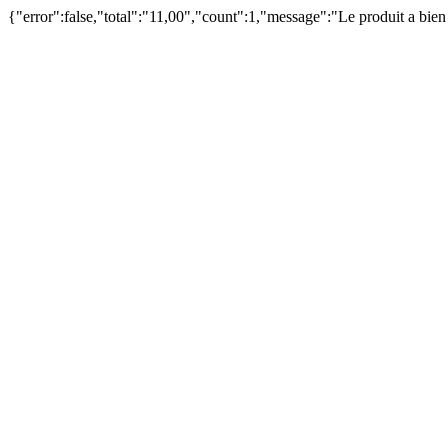
{"error":false,"total":"11,00","count":1,"message":"Le produit a bie