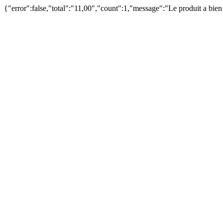
{"error":false,"total":"11,00","count":1,"message":"Le produit a bie