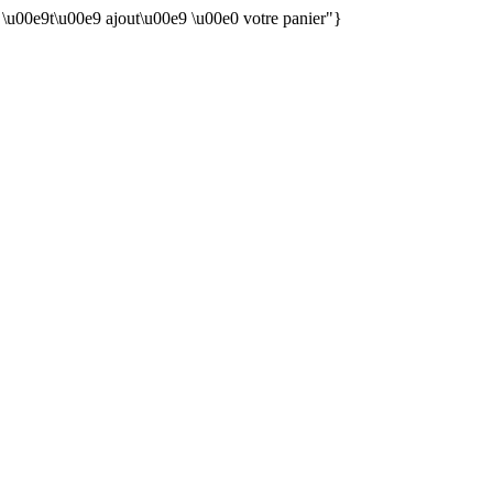
n \u00e9t\u00e9 ajout\u00e9 \u00e0 votre panier"}