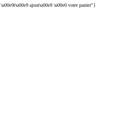
n \u00e9t\u00e9 ajout\u00e9 \u00e0 votre panier"}