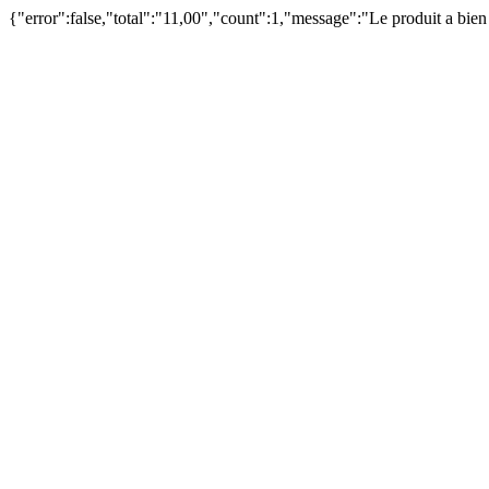
{"error":false,"total":"11,00","count":1,"message":"Le produit a bie