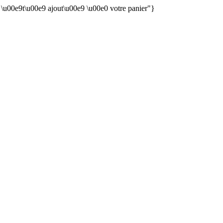
n \u00e9t\u00e9 ajout\u00e9 \u00e0 votre panier"}