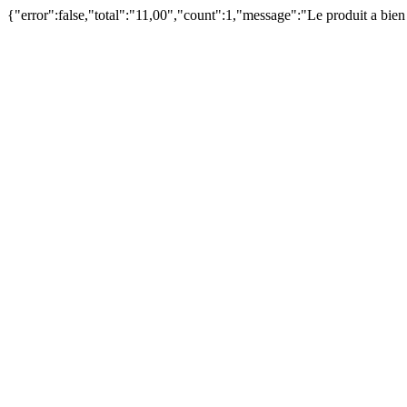
{"error":false,"total":"11,00","count":1,"message":"Le produit a bie