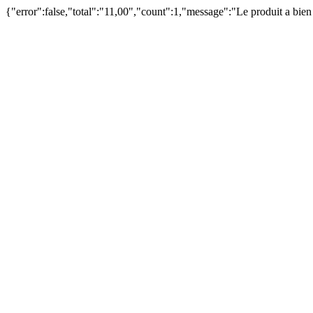
{"error":false,"total":"11,00","count":1,"message":"Le produit a bie