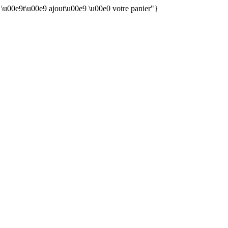
n \u00e9t\u00e9 ajout\u00e9 \u00e0 votre panier"}