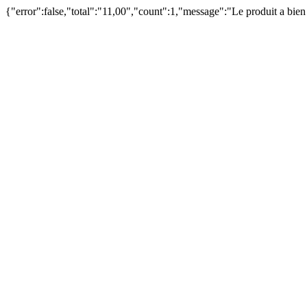
{"error":false,"total":"11,00","count":1,"message":"Le produit a bie