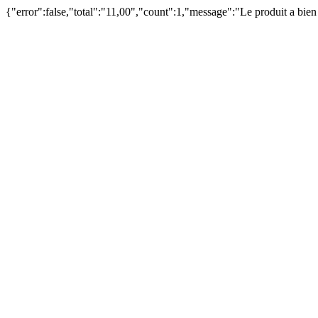
{"error":false,"total":"11,00","count":1,"message":"Le produit a bie