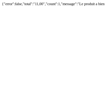
{"error":false,"total":"11,00","count":1,"message":"Le produit a bie