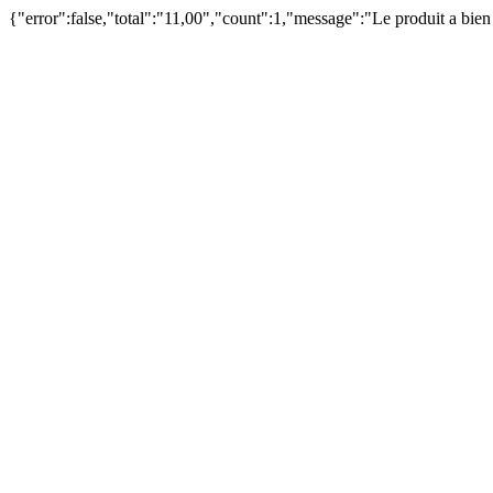
{"error":false,"total":"11,00","count":1,"message":"Le produit a bie