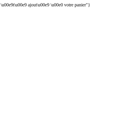
n \u00e9t\u00e9 ajout\u00e9 \u00e0 votre panier"}