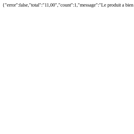
{"error":false,"total":"11,00","count":1,"message":"Le produit a bie