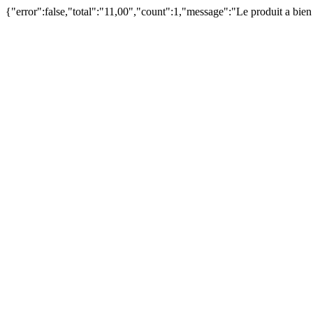
{"error":false,"total":"11,00","count":1,"message":"Le produit a bie